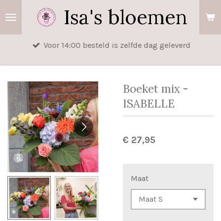
Isa's bloemen
Ga
direct
naar
Voor 14:00 besteld is zelfde dag geleverd
de
hoofdinhoud
Boeket mix -
ISABELLE
€ 27,95
Maat