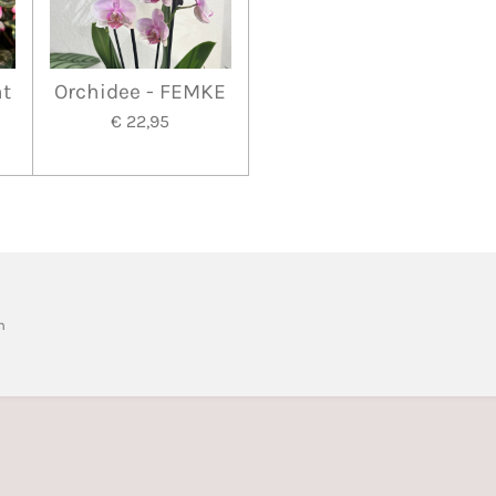
nt
Orchidee - FEMKE
€ 22,95
n