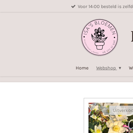
Voor 14:00 besteld is zelf
Ga
direct
naar
de
hoofdinhoud
Home
Webshop
W
Uitverko