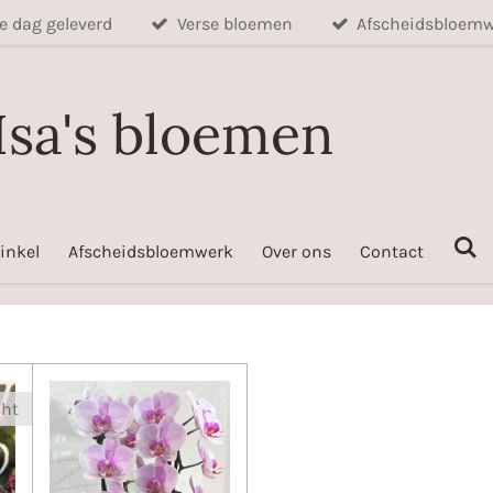
de dag geleverd
Verse bloemen
Afscheidsbloem
Isa's bloemen
inkel
Afscheidsbloemwerk
Over ons
Contact
cht